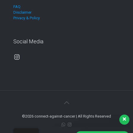
FAQ
Disclaimer
Privacy & Policy
Social Media
Instagram
Our customer support team is here to
answer your questions. Ask us
anything!
Hi, how can I help?
©2026 connect-against-cancer | All Rights Reserved