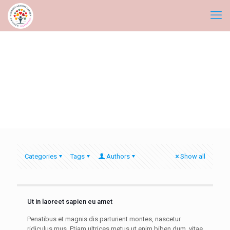
Categories
Tags
Authors
Show all
Ut in laoreet sapien eu amet
Penatibus et magnis dis parturient montes, nascetur
ridiculus mus. Etiam ultrices metus ut enim biben dum, vitae