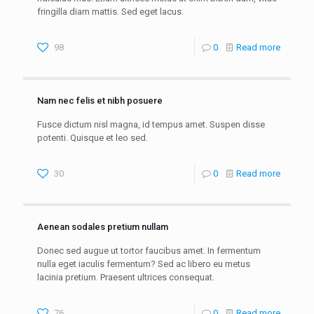
fringilla diam mattis. Sed eget lacus.
98
0
Read more
Nam nec felis et nibh posuere
Fusce dictum nisl magna, id tempus amet. Suspen disse
potenti. Quisque et leo sed.
30
0
Read more
Aenean sodales pretium nullam
Donec sed augue ut tortor faucibus amet. In fermentum
nulla eget iaculis fermentum? Sed ac libero eu metus
lacinia pretium. Praesent ultrices consequat.
76
0
Read more