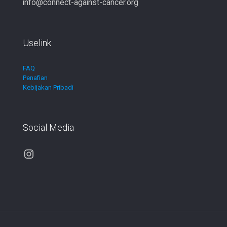
info@connect-against-cancer.org
Uselink
FAQ
Penafian
Kebijakan Pribadi
Social Media
Instagram
Our customer support team is here to
answer your questions. Ask us
anything!
Hi, how can I help?